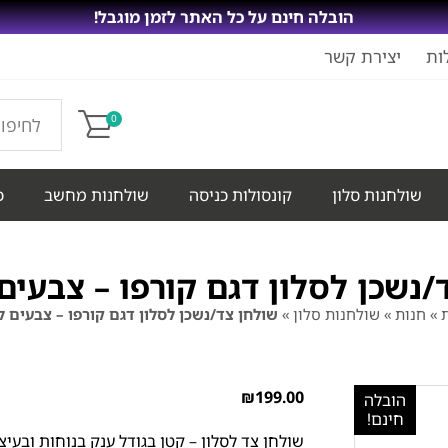
הובלה חינם על כל האתר לזמן מוגבל!
ות
יצירת קשר
0
שולחנות סלון
קונסולות כניסה
שולחנות מחשב
כ
/נשכן לסלון דגם קורפו – צבעים
ת
»
חנות
»
שולחנות סלון
»
שולחן צד/נשכן לסלון דגם קורפו – צבעים 
₪
199.00
הובלה
חינם!
שולחן צד לסלון – קטן בגודל ענק בנוחות ובעיצ