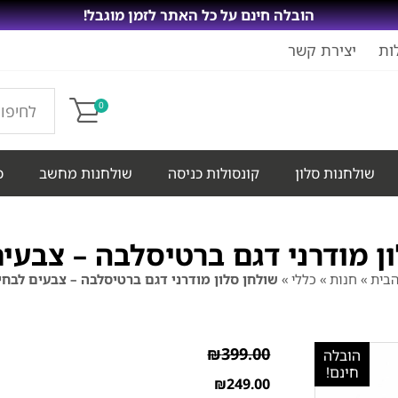
הובלה חינם על כל האתר לזמן מוגבל!
ות
יצירת קשר
0
שולחנות סלון
קונסולות כניסה
שולחנות מחשב
כ
ן מודרני דגם ברטיסלבה – צבעי
הבית
»
חנות
»
כללי
»
שולחן סלון מודרני דגם ברטיסלבה – צבעים לבחי
₪
399.00
הובלה
חינם!
₪
249.00