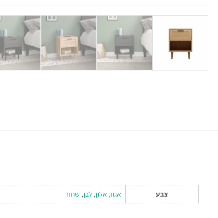
צבע
אגוז
,
אלון
,
לבן
,
שחור