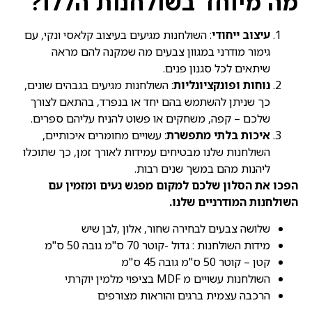
מה מיוחד בשולחנות הללו?
עיצוב ייחודי
: השולחנות מגיעים בעיצוב קלאסי ונקי, עם
גימור מודרני במגוון צבעים מה שמקנה להם מראה
שיתאים לכל סגנון פנים.
נוחות ופונקציונליות
: השולחנות מגיעים בגבהים שונים,
כך שניתן להשתמש בהם יחד או בנפרד, בהתאם לצורך
שלכם – קפה, משחקים או פשוט להניח עליהם ספרים.
איכות בלתי מתפשרת
: עשויים מחומרים איכותיים,
השולחנות שלנו מבטיחים עמידות לאורך זמן, כך שתוכלו
ליהנות מהם במשך שנים רבות.
הפכו את הסלון שלכם למקום מפגש נעים ומזמין עם
השולחנות המודרניים שלנו.
שלושה צבעים לבחירה שחור, אלון ,לבן שיש
מידות השולחנות : גדול -קוטר 70 ס"מ גובה 50 ס"מ
קטן – קוטר 50 ס"מ גובה 45 ס"מ
השולחנות עשויים מ MDF בציפוי מלמין יוקרתי
הרכבה עצמית ברגים והוראות מצורפים