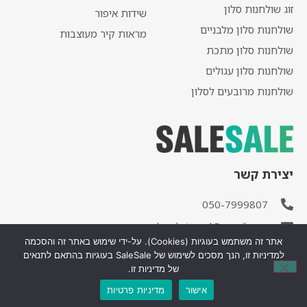
זוג שולחנות סלון
שידות איפור
שולחנות סלון מלבניים
מראות קיר מעוצבות
שולחנות סלון מתכת
שולחנות סלון עגולים
שולחנות מרובעים לסלון
יצירת קשר
050-7999807
salesale.israel@gmail.com
אתר זה משתמש בעוגיות (Cookies). על-ידי שימוש באתר זה והסכמה
למדיניות זו, הנך מסכים לשימוש של SaleSale בעוגיות בהתאם לתנאים
של מדיניות זו.
אישור
מדיניות פרטיות
עיצוב ופיתוח אתר:
משרד פרסום דיגיטלי יו דיגיטל