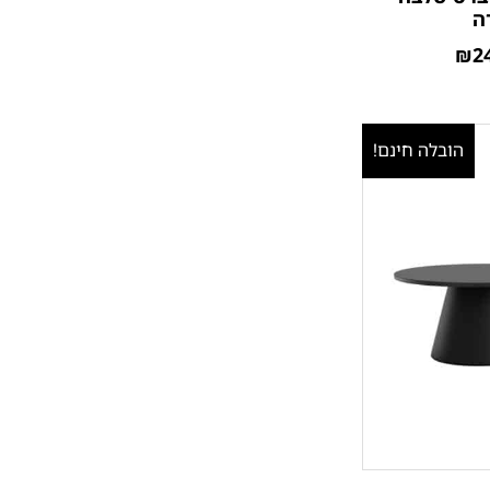
ה
₪
2
הובלה חינם!