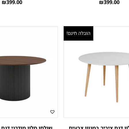
₪
399.00
₪
399.00
הובלה חינם!
ן דגם ציריך במגוון צבעים
שולחן סלון מודרני דגם