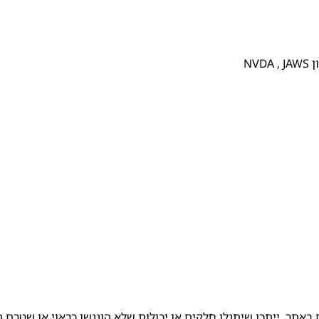
NV
באתר, ייתכן שיתגלו חלקים או יכולות שלא הונגשו כראוי או שטרם ה