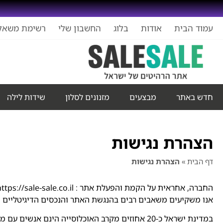
עמוד הבית
אודות
בלוג
החשבון שלי
רשימת משאל
חדש באתר
מבצעים
מזנונים לסלון
שידות לילה
הצהרת נגישות
דף הבית
»
הצהרת נגישות
החברה, אחראית על הקמת והפעלת אתר : https://sale-sale.co.il. אנו רואים חשיבות רבה במתן שירות שוויוני לכלל האזרחים ובשיפור השירות הניתן לאזרחים עם מוגבלות.
אנו משקיעים משאבים רבים בהנגשת האתר והנכסים הדיגיטליים של
במדינת ישראל כ-20 אחוזים מקרב האוכלוסייה הינם אנשים עם מוגבלות הזקוקים לנגישות דיגיטלית, על מנת לצרוך מידע ושירותים כללים.