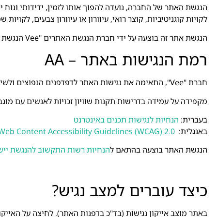
הנגשת האתר של החברה, נועדה להפוך אותו לזמין, ידידותי ונוח יו
לקויות קוגניטיביות, קוצר רואי, עיוורון או עיוורון צבעים, לקויות 
הנגשת אתר זה בוצעה על ידי חברת הנגשת האתרים "Vee הנגשת אתרים".
רמת הנגישות באתר – AA
חברת "Vee", התאימה את נגישות האתר לדפדפנים הנפוצים ולשימוש בטלפון הסלולרי ככל הניתן, והשתמשה בבדיקותיה בקוראי מסך מסוג Jaws ו- NVDA.
מקפידה על עמידה בדרישות תקנות שוויון זכויות לאנשים עם מוגבלות 5568 התשע"ג 2013 ברמת AA. וכן, מיישמת את המלצות מסמך WCAG2.2 מאת א
בעברית:
הנחיות
לנגישות
תכנים
באינטרנט
באנגלית:
Web Content Accessibility Guidelines (WCAG) 2.0
הנגשת האתר בוצעה בהתאם ל
הנחיות
רשות
התקשוב
להנגשת
ייש
כיצד עוברים למצב נגיש?
באתר מוצב אייקון נגישות (בד"כ בדפנות האתר). לחיצה על האיי