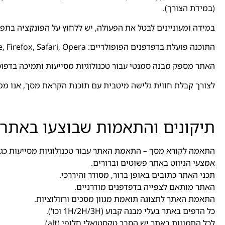
(במידת הצורך).
במידה ומעוניינים לבטל את הפעולה, יש ללחוץ על הפונקציה בתפר
התוכנה פועלת בדפדפנים הפופולריים: Chrome, Firefox, Safari, Opera בכפוף (תנאי יצרן) הגלישה במצב נגישות מומלצת בדפדפן כרום.
האתר מספק מבנה סמנטי עבור טכנולוגיות מסייעות ותמיכה בדפוס השימוש המקובל לה
לצורך קבלת חווית גלישה מיטבית עם תוכנת הקראת מסך, אנו ממליצים לשימוש 
תיקונים והתאמות שבוצעו באתר:
התאמה לקורא מסך – התאמת האתר עבור טכנולוגיות מסייעות כגון DA , JAWS
אמצעי הניווט באתר פשוטים וברורים.
תכני האתר כתובים באופן ברור, מסודר והיררכי.
האתר מותאם לצפייה בדפדפנים מודרניים.
התאמת האתר לתצוגה תואמת מגוון מסכים ורזולוציות.
כל הדפים באתר בעלי מבנה קבוע (1H/2H/3H וכו').
לכל התמונות באתר יש הסבר טקסטואלי חלופי (alt).